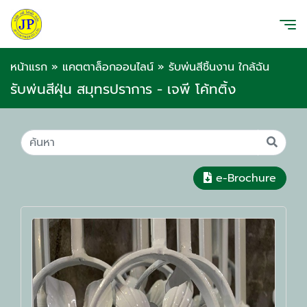
หน้าแรก
»
แคตตาล็อกออนไลน์
»
รับพ่นสีชิ้นงาน ใกล้ฉัน
รับพ่นสีฝุ่น สมุทรปราการ - เจพี โค้ทติ้ง
e-Brochure