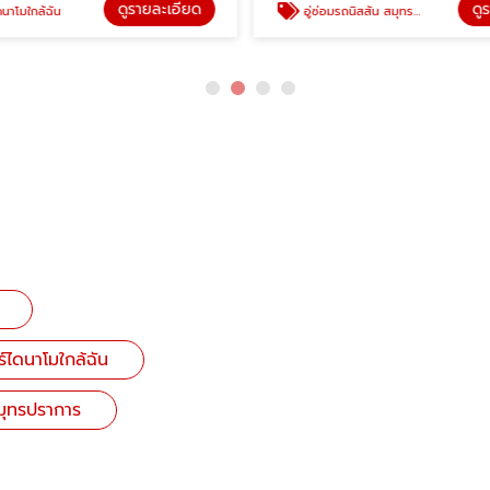
ดูรายละเอียด
ดู
นาโมใกล้ฉัน
อู่ซ่อมรถนิสสัน สมุทรปราการ
ร์ไดนาโมใกล้ฉัน
สมุทรปราการ