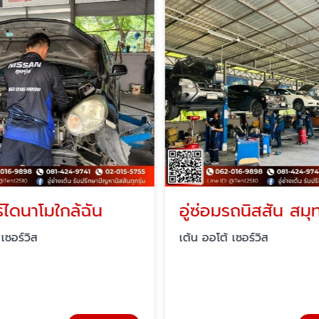
์ไดนาโมใกล้ฉัน
เซอร์วิส
เต้น ออโต้ เซอร์วิส