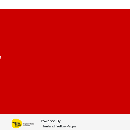
0
Powered By
Thailand YellowPages