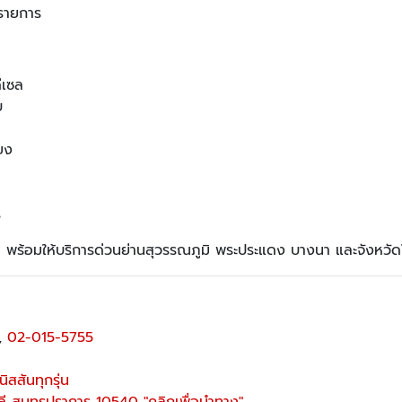
งรายการ
ีเซล
บ
ียง
ี
า พร้อมให้บริการด่วนย่านสุวรรณภูมิ พระประแดง บางนา และจังหวัด
,
02-015-5755
ิสสันทุกรุ่น
 สมุทรปราการ 10540 "คลิกเพื่อนำทาง"