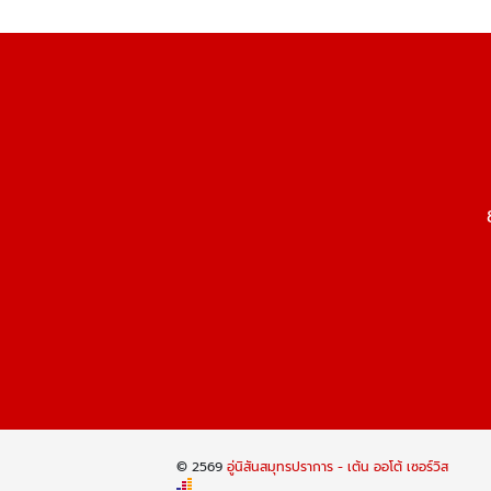
© 2569
อู่นิสันสมุทรปราการ - เต้น ออโต้ เซอร์วิส