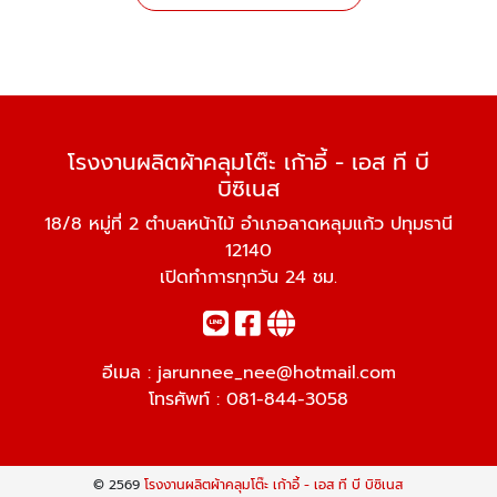
โรงงานผลิตผ้าคลุมโต๊ะ เก้าอี้ - เอส ที บี
บิซิเนส
18/8 หมู่ที่ 2 ตำบลหน้าไม้ อำเภอลาดหลุมแก้ว ปทุมธานี
12140
เปิดทำการทุกวัน 24 ชม.
อีเมล :
jarunnee_nee@hotmail.com
โทรศัพท์ :
081-844-3058
© 2569
โรงงานผลิตผ้าคลุมโต๊ะ เก้าอี้ - เอส ที บี บิซิเนส