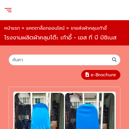
หน้าแรก
»
แคตตาล็อกออนไลน์
»
ขายส่งผ้าคลุมเก้าอี้
โรงงานผลิตผ้าคลุมโต๊ะ เก้าอี้ - เอส ที บี บิซิเนส
e-Brochure