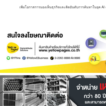
เพิ่มโอกาสการมองเห็นธุรกิจและติดอันดับการค้นหาในยุค AI ด้