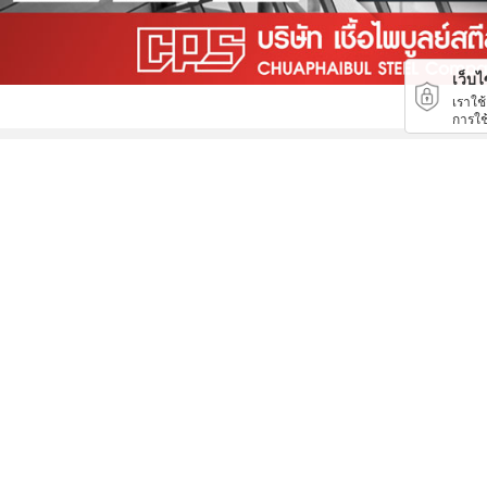
เว็บไซ
เราใช
การใช
พ่นสี คัสซีรถ ชลบุรี
บริษัท รับติดตั้งห้องเย็น