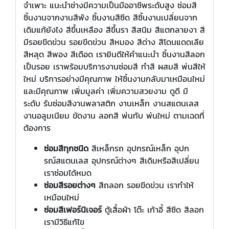
จำเพาะ แนะนำช่างมีความเป็นมืออาชีพระดับสูง ซ่อมสี
ชิ้นงานจากงานสีพัง ชิ้นงานสีซีด สีชิ้นงานเปลี่ยนจาก
เดิมแก้ยังไง สีขึ้นเหลือง สีขึ้นรา สีสนิม สีแตกลายงา สี
มีรอยขีดข่วน รอยขีดข่วน สีหมอง สีด่าง สีโดนแดดเลีย
สีหลุด สีพอง สีเดือด เรายินดีให้คำแนะนำ ชิ้นงานสีลอก
เป็นรอย เราพร้อมบริการงานซ่อมสี ทำสี ผสมสี พ่นสีให้
ใหม่ บริการอย่างมีคุณภาพ ให้ชิ้นงานกลับมาเหมือนใหม่
และมีคุณภาพ เพิ่มมูลค่า เพิ่มความสวยงาม ดูดี มี
ระดับ รับซ่อมสีงานพลาสติก งานเหล็ก งานสแตนเลส
งานอลูมเนียม ขัดงาน ลอกสี พ่นทับ พ่นใหม่ ตามเฉดที่
ต้องการ
ซ่อมสีทุกชนิด
สีเหล็กรถ อุปกรณ์เหล็ก อุปก
รณ์สแตนเลส อุปกรณ์ต่างๆ สีเดิมหรือสีเปลี่ยน
เราซ่อมได้หมด
ซ่อมสีรอยต่างๆ
สีถลอก รอยขีดข่วน เราทำให้
เหมือนใหม่
ซ่อมสีเฟอร์นิเจอร์
ตู้เสื้อผ้า โต๊ะ เก้าอี้ สีซีด สีลอก
เรามีวิธีแก้ไข