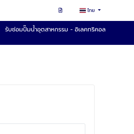
ไทย
รับซ่อมปั๊มน้ำอุตสาหกรรม - อิเลคทริคอล