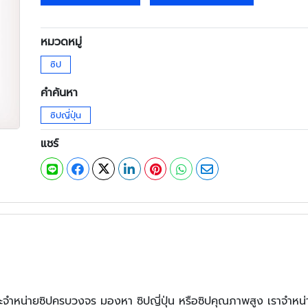
หมวดหมู่
ซิป
คำค้นหา
ซิปญี่ปุ่น
แชร์
และจำหน่ายซิปครบวงจร มองหา ซิปญี่ปุ่น หรือซิปคุณภาพสูง เราจำหน่