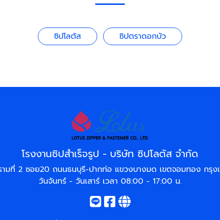
ซิปโลตัส
ซิปตราดอกบัว
โรงงานซิปสำเร็จรูป - บริษัท ซิปโลตัส จำกัด
รามที่ 2 ซอย20 ถนนธนบุรี-ปากท่อ แขวงบางมด เขตจอมทอง กรุ
วันจันทร์ - วันเสาร์ เวลา 08:00 - 17:00 น.