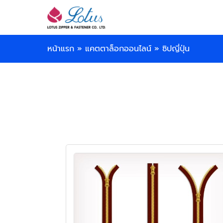
หน้าแรก
»
แคตตาล็อกออนไลน์
»
ซิปญี่ปุ่น