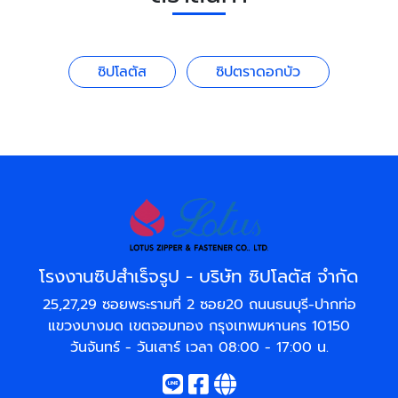
ซิปโลตัส
ซิปตราดอกบัว
โรงงานซิปสำเร็จรูป - บริษัท ซิปโลตัส จำกัด
25,27,29 ซอยพระรามที่ 2 ซอย20 ถนนธนบุรี-ปากท่อ
แขวงบางมด เขตจอมทอง กรุงเทพมหานคร 10150
วันจันทร์ - วันเสาร์ เวลา 08:00 - 17:00 น.