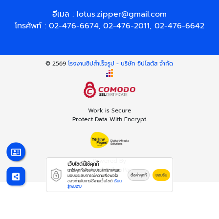
อีเมล :
lotus.zipper@gmail.com
โทรศัพท์ :
02-476-6674
,
02-476-2011
,
02-476-6642
© 2569
โรงงานซิปสำเร็จรูป - บริษัท ซิปโลตัส จำกัด
Work is Secure
Protect Data With Encrypt
Powered By
เว็บไซต์นี้ใช้คุกกี้
Thailand YellowPages
เราใช้คุกกี้เพื่อเพิ่มประสิทธิภาพและ
ตั้งค่าคุกกี้
ยอมรับ
มอบประสบการณ์ความพึงพอใจ
ของท่านในการใช้งานเว็บไซต์
เรียน
รู้เพิ่มเติม