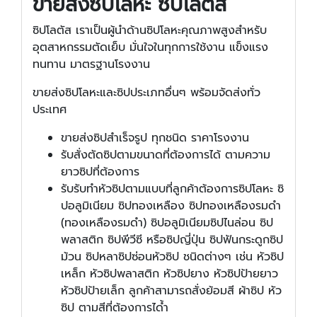
ขายส่งซิปโลหะ ซิปโลตัส
ซิปโลตัส เราเป็นผู้นำด้านซิปโลหะคุณภาพสูงสำหรับ
อุตสาหกรรมตัดเย็บ มั่นใจในทุกการใช้งาน แข็งแรง
ทนทาน มาตรฐานโรงงาน
ขายส่งซิปโลหะและซิปประเภทอื่นๆ พร้อมจัดส่งทั่ว
ประเทศ
ขายส่งซิปสำเร็จรูป ทุกชนิด ราคาโรงงาน
รับสั่งตัดซิปตามขนาดที่ต้องการได้ ตามความ
ยาวซิปที่ต้องการ
รับรับทำหัวซิปตามแบบที่ลูกค้าต้องการซิปโลหะ ซิ
ปอลูมิเนียม ซิปทองเหลือง ซิปทองเหลืองรมดำ
(ทองเหลืองรมดำ) ซิปอลูมิเนียมซิปไนล่อน ซิป
พลาสติก ซิปพีวีซี หรือซิปญี่ปุ่น ซิปฟันกระดูกซิป
ม้วน ซิปหลาซิปซ่อนหัวซิป ชนิดต่างๆ เช่น หัวซิป
เหล็ก หัวซิปพลาสติก หัวซิปยาง หัวซิปป้ายยาว
หัวซิปป้ายเล็ก ลูกค้าสามารถสั่งย้อมสี ผ้าซิป หัว
ซิป ตามสีที่ต้องการได้ำ