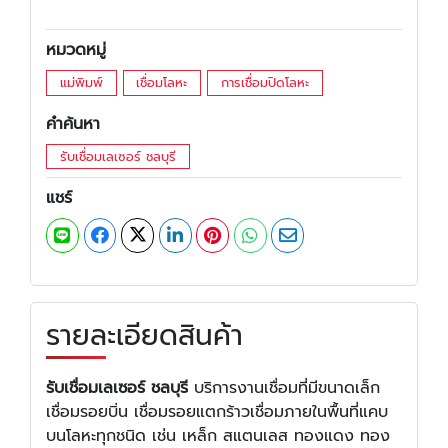
หมวดหมู่
แม่พิมพ์
เชื่อมโลหะ
การเชื่อมปิดโลหะ
คำค้นหา
รับเชื่อมเลเซอร์ ชลบุรี
แชร์
รายละเอียดสินค้า
รับเชื่อมเลเซอร์ ชลบุรี
บริการงานเชื่อมที่มีขนาดเล็ก
เชื่อมรอยบิ่น เชื่อมรอยแตกร้าวเชื่อมภายในพื้นที่แคบ
บนโลหะทุกชนิด เช่น เหล็ก สแตนเลส ทองแดง ทอง