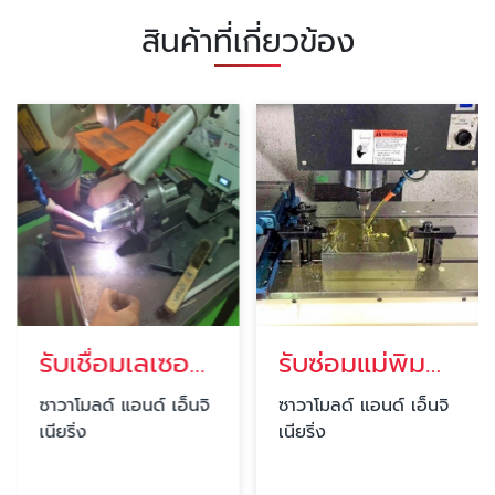
สินค้าที่เกี่ยวข้อง
รับเชื่อมเลเซอร์แม่พิมพ์ ชลบุรี
รับซ่อมแม่พิมพ์ฉีดพลาสติก ชลบุรี
ซาวาโมลด์ แอนด์ เอ็นจิ
ซาวาโมลด์ แอนด์ เอ็นจิ
เนียริ่ง
เนียริ่ง