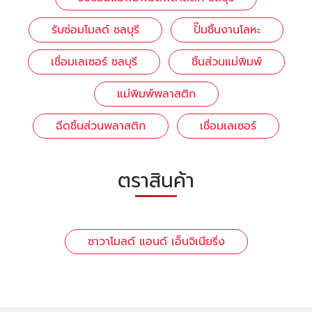
รับซ่อมโมลด์ ชลบุรี
ปั๊มชิ้นงานโลหะ
เชื่อมเลเซอร์ ชลบุรี
ชิ้นส่วนแม่พิมพ์
แม่พิมพ์พลาสติก
ฉีดชิ้นส่วนพลาสติก
เชื่อมเลเซอร์
ตราสินค้า
ซาวาโมลด์ แอนด์ เอ็นจิเนียริ่ง