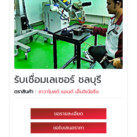
รับเชื่อมเลเซอร์ ชลบุรี
ตราสินค้า :
ซาวาโมลด์ แอนด์ เอ็นจิเนียริ่ง
ขอรายละเอียด
ขอใบเสนอราคา