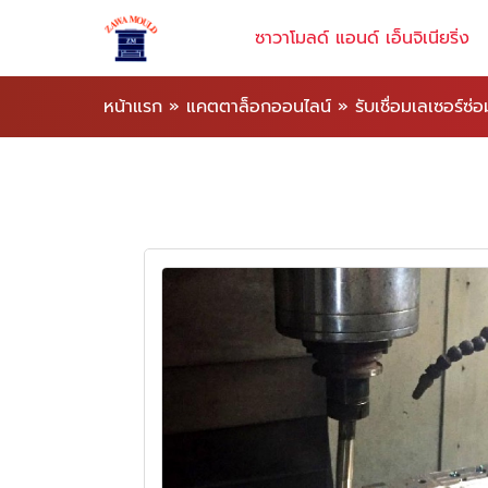
ซาวาโมลด์ แอนด์ เอ็นจิเนียริ่ง
หน้าแรก
»
แคตตาล็อกออนไลน์
»
รับเชื่อมเลเซอร์ซ่อ