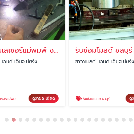
รับเชื่อมเลเซอร์แม่พิมพ์ ชลบุรี
รับซ่อมโมลด์ ชลบุรี
อนด์ เอ็นจิเนียริ่ง
ซาวาโมลด์ แอนด์ เอ็นจิเนียริ่
ดูรายละเอียด
ดู
์แม่พิมพ์ ชลบุรี
รับซ่อมโมลด์ ชลบุรี