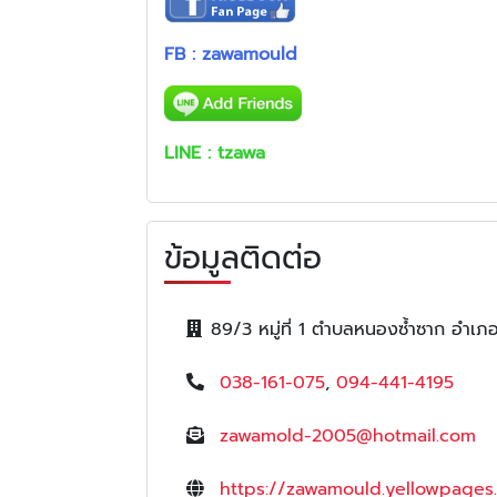
FB :
zawamould
LINE :
tzawa
ข้อมูลติดต่อ
89/3 หมู่ที่ 1 ตำบลหนองซ้ำซาก อำเภอ
038-161-075
,
094-441-4195
zawamold-2005@hotmail.com
https://zawamould.yellowpages.