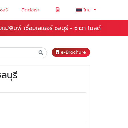
ซอร์
ติดต่อเรา
ไทย
มแม่พิมพ์ เชื่อมเลเซอร์ ชลบุรี - ซาวา โมลด์
e-Brochure
ลบุรี