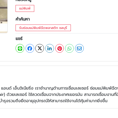
แม่พิมพ์
คำค้นหา
รับซ่อมแม่พิมพ์ฉีดพลาสติก ชลบุรี
แชร์
แอนด์ เอ็นจิเนียริ่ง เราชำนาญด้านการเชื่อมเลเซอร์ ซ่อมแม่พิมพ์
r) ด้วยเลเซอร์ ใช้ลวดเชื่อมจากประเทศเยอรมัน สามารถเชื่อมงานที่ม
รุงรวมถึงยืดอายุอุปกรณ์ให้สามารถใช้งานได้คุ้มค่ามากยิ่งขึ้น