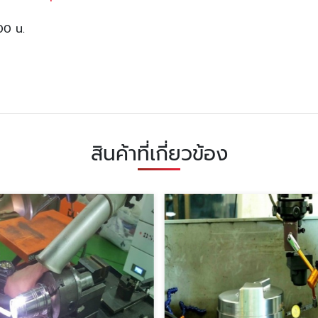
:00 น.
สินค้าที่เกี่ยวข้อง