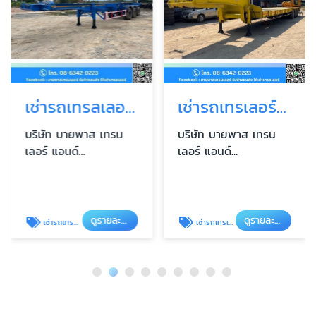
เช่ารถเทรลเลอร์ก้างปลา ชลบุรี
เช่ารถเทรเลอร์ ชลบุรี
บริษัท บายพาส เทรน
บริษัท บายพาส เทรน
เลอร์ แอนด์
เลอร์ แอนด์
ทรานสปอร์ต จำกัด
ทรานสปอร์ต จำกัด
ดูรายละเอียด
ดูรายละเอียด
เช่ารถเทรลเลอร์ก้างปลา ชลบุรี
เช่ารถเทรเลอร์ ชลบุรี