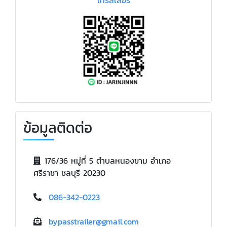
ข้อมูลติดต่อ
176/36 หมู่ที่ 5 ตำบลหนองขาม อำเภอ
ศรีราชา ชลบุรี 20230
086-342-0223
bypasstrailer@gmail.com