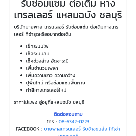
รับซ่อมแซม ต่อเติม หาง
เทรลเลอร์ แหลมฉบัง ชลบุรี
บริษัทบายพาส เทรนเลอร์ รับซ่อมแซ่ม ต่อเติมหางเทร
เลอร์ ที่ชำรุดหรืออยากต่อเติม
เช็คระบบไฟ
เช็คระบบลม
เช็คช่วงล่าง อัดจาระบี
เพิ่มจำนวนเพลา
เพิ่มความยาว ความกว้าง
ปูพื้นใหม่ หรือซ่อมแซมพื้นหาง
ทำสีหางเทรเลอร์ใหม่
ราคาไม่แพง อู่อยู่ที่แหลมฉบัง ชลบุรี
ติดต่อสอบถาม
โทร :
08-6342-0223
FACEBOOK :
บายพาสเทรนเลอร์ รับจ้างขนส่ง ให้เช่า
เทรลเลอร์