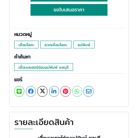
ขอใบเสนอราคา
หมวดหมู่
เชื่อมโลหะ
ลวดเชื่อมโลหะ
แม่พิมพ์
คำค้นหา
เชื่อมเลเซอร์ซ่อมแม่พิมพ์ ชลบุรี
แชร์
รายละเอียดสินค้า