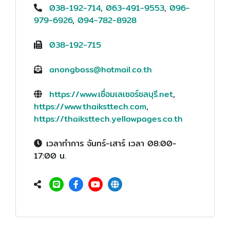
038-192-714
,
063-491-9553
,
096-
979-6926
,
094-782-8928
038-192-715
anongboss@hotmail.co.th
https://www.เชื่อมเลเซอร์ชลบุรี.net
,
https://www.thaiksttech.com
,
https://thaiksttech.yellowpages.co.th
เวลาทำการ จันทร์-เสาร์ เวลา 08:00-
17:00 น.