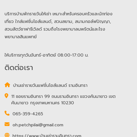
บริการบ้านพักรายวันให้เช่า เหมาะสำหรับครอบครัวและนักท่อง
เที่ยว ใกล้แฟชั่นไอส์แลนด์, สวนสยาม, สนามกอล์ฟปัญญา,
สวนสัตว์ซาฟารีเวิลด์ รวมถึงโรงพยาบาลนพรัตน์และโรง
พยาบาลสินแพทย์
ให้บริการทุกวันจันทร์-อาทิตย์ 08:00-17:00 น.
ติดต่อเรา
บ้านเช่ารายวันแฟชั่นไอส์แลนด์ รามอินทรา
11 ซอยรามอินทรา 99 ถนนรามอินทรา แขวงคันนายาว เขต
คันนายาว กรุงเทพมหานคร 10230
065-359-4265
oh.petchpilai@gmail.com
https://www.บ้านเช่ารามอินทรา.com