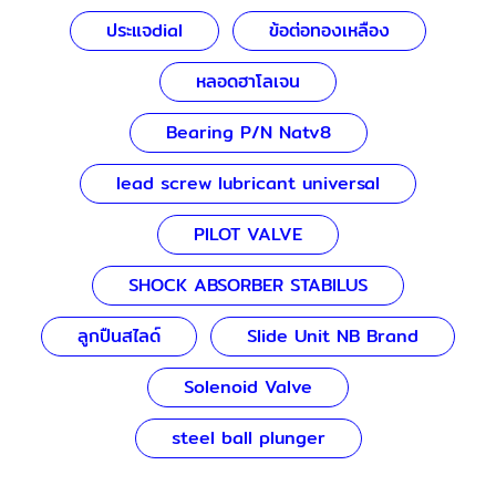
ประแจdial
ข้อต่อทองเหลือง
หลอดฮาโลเจน
Bearing P/N Natv8
lead screw lubricant universal
PILOT VALVE
SHOCK ABSORBER STABILUS
ลูกปืนสไลด์
Slide Unit NB Brand
Solenoid Valve
steel ball plunger