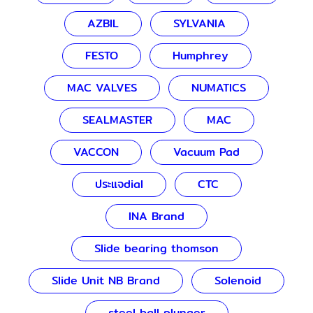
AZBIL
SYLVANIA
FESTO
Humphrey
MAC VALVES
NUMATICS
SEALMASTER
MAC
VACCON
Vacuum Pad
ประแจdial
CTC
INA Brand
Slide bearing thomson
Slide Unit NB Brand
Solenoid
steel ball plunger