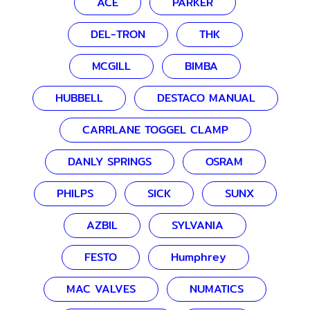
ACE
PARKER
DEL-TRON
THK
MCGILL
BIMBA
HUBBELL
DESTACO MANUAL
CARRLANE TOGGEL CLAMP
DANLY SPRINGS
OSRAM
PHILPS
SICK
SUNX
AZBIL
SYLVANIA
FESTO
Humphrey
MAC VALVES
NUMATICS