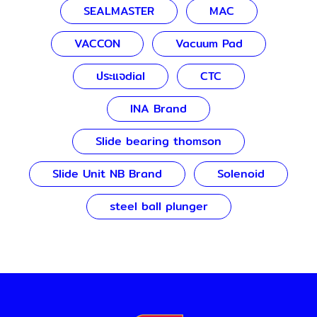
SEALMASTER
MAC
VACCON
Vacuum Pad
ประแจdial
CTC
INA Brand
Slide bearing thomson
Slide Unit NB Brand
Solenoid
steel ball plunger