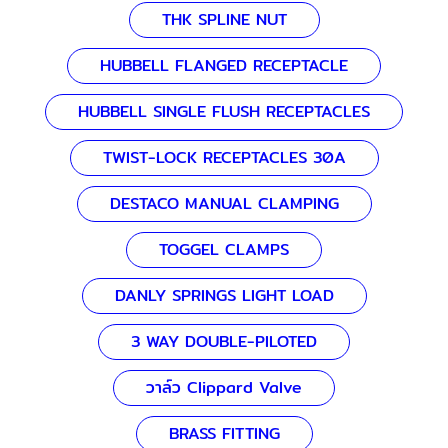
THK SPLINE NUT
HUBBELL FLANGED RECEPTACLE
HUBBELL SINGLE FLUSH RECEPTACLES
TWIST-LOCK RECEPTACLES 30A
DESTACO MANUAL CLAMPING
TOGGEL CLAMPS
DANLY SPRINGS LIGHT LOAD
3 WAY DOUBLE-PILOTED
วาล์ว Clippard Valve
BRASS FITTING