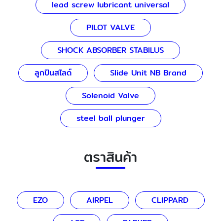
lead screw lubricant universal
PILOT VALVE
SHOCK ABSORBER STABILUS
ลูกปืนสไลด์
Slide Unit NB Brand
Solenoid Valve
steel ball plunger
ตราสินค้า
EZO
AIRPEL
CLIPPARD