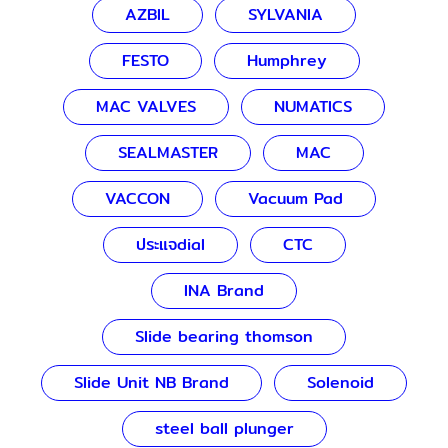
AZBIL
SYLVANIA
FESTO
Humphrey
MAC VALVES
NUMATICS
SEALMASTER
MAC
VACCON
Vacuum Pad
ประแจdial
CTC
INA Brand
Slide bearing thomson
Slide Unit NB Brand
Solenoid
steel ball plunger