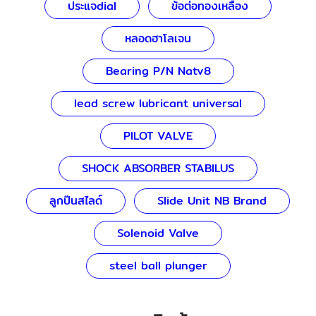
ประแจdial
ข้อต่อทองเหลือง
หลอดฮาโลเจน
Bearing P/N Natv8
lead screw lubricant universal
PILOT VALVE
SHOCK ABSORBER STABILUS
ลูกปืนสไลด์
Slide Unit NB Brand
Solenoid Valve
steel ball plunger