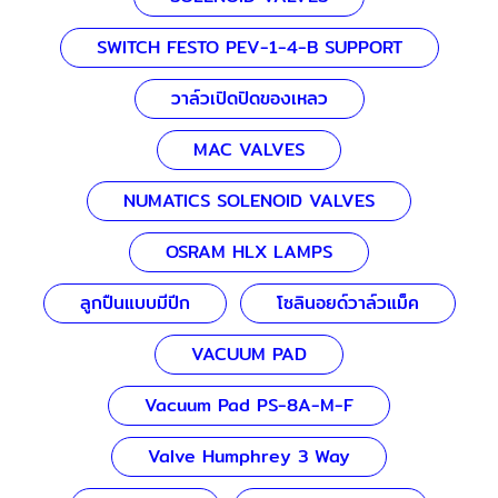
SWITCH FESTO PEV-1-4-B SUPPORT
วาล์วเปิดปิดของเหลว
MAC VALVES
NUMATICS SOLENOID VALVES
OSRAM HLX LAMPS
ลูกปืนแบบมีปีก
โซลินอยด์วาล์วแม็ค
VACUUM PAD
Vacuum Pad PS-8A-M-F
Valve Humphrey 3 Way