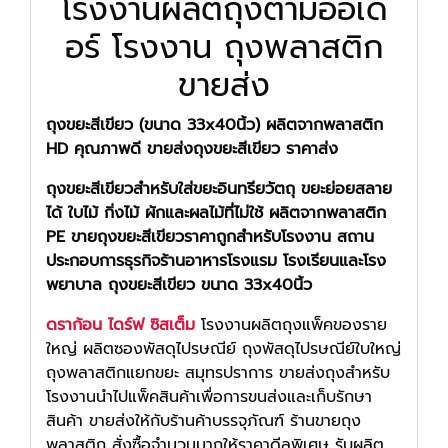
โรงงานผลิตถุงตามออเด
อร์ โรงงาน ถุงพลาสติก
ขายส่ง
ถุงขยะสีเขียว (ขนาด 33x40นิ้ว) ผลิตจากพลาสติก
HD คุณภาพดี
ขายส่งถุงขยะสีเขียว ราคาส่ง
ถุงขยะสีเขียวสำหรับใส่ขยะอินทรียวัตถุ ขยะย่อยสลาย
ได้ ใบไม้ กิ่งไม้ ผักและผลไม้ที่ไม่ใช้ ผลิตจากพลาสติก
PE ขายถุงขยะสีเขียวราคาถูกสำหรับโรงงาน สถาน
ประกอบการธุรกิจร้านอาหารโรงแรม โรงเรียนและโรง
พยาบาล ถุงขยะสีเขียว ขนาด 33x40นิ้ว
ดราก้อน ไดร์ฟ ซิสเต็ม
โรงงานผลิตถุงแพ็คของราย
ใหญ่ ผลิตซองพัสดุไปรษณีย์ ถุงพัสดุไปรษณีย์ใบใหญ่
ถุงพลาสติกแยกขยะ สมุทรปราการ ขายส่งถุงสำหรับ
โรงงานนำไปแพ็คสินค้าเพื่อการขนส่งและเก็บรักษา
สินค้า ขายส่งให้กับร้านค้าบรรจุภัณฑ์ ร้านขายถุง
พลาสติก สั่งซื้อจำนวนมากให้ราคาดีลพิเศษ รับผลิต