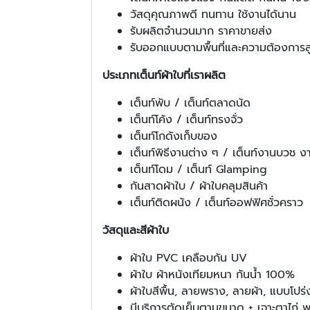
วัสดุคุณภาพดี ทนทาน ใช้งานได้นาน
รับผลิตจำนวนมาก ราคาขายส่ง
รับออกแบบตามพื้นที่และความต้องการล
ประเภทเต็นท์ผ้าใบที่เราผลิต
เต็นท์พับ / เต็นท์ตลาดนัด
เต็นท์โค้ง / เต็นท์ทรงจั่ว
เต็นท์โกดังเก็บของ
เต็นท์พิธีงานต่าง ๆ / เต็นท์งานบวช ง
เต็นท์โดม / เต็นท์ Glamping
กันสาดผ้าใบ / ผ้าใบคลุมสินค้า
เต็นท์ติดผนัง / เต็นท์ออฟฟิศชั่วคราว
วัสดุและสีผ้าใบ
ผ้าใบ PVC เคลือบกัน UV
ผ้าใบ ผ้าหนังเทียมหนา กันน้ำ 100%
ผ้าใบสีพื้น, ลายพราง, ลายผ้า, แบบโปร
มีบริการตัดเย็บตามขนาด + เจาะตาไก่ พ