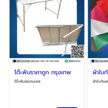
โต๊ะพับราคาถูก กรุงเทพ
ผ้าใบก
โต๊ะพับสแตนเลส
ผ้าใบกันสา