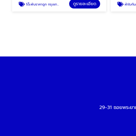
ดูรายละเอียด
โต๊ะพับราคาถูก กรุงเทพ
ผ้าใบกันส
29-31 ซอยพระยา