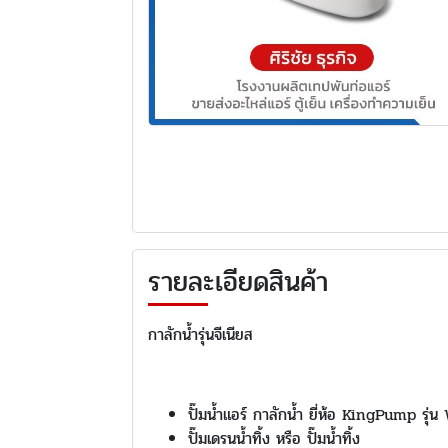
รายละเอียดสินค้า
กาลักน้ำรุ่นจีเนียส
ปั๊มน้ำแอร์ กาลักน้ำ ยี่ห้อ KingPump รุ
ปั๊มเดรนน้ำทิ้ง หรือ ปั๊มน้ำทิ้ง