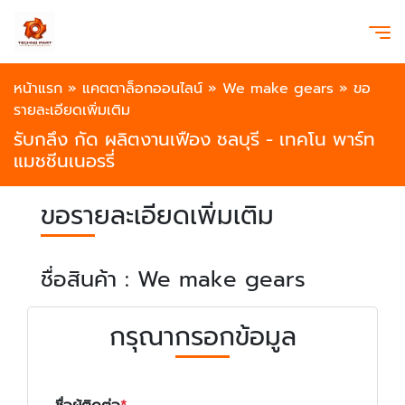
หน้าแรก
»
แคตตาล็อกออนไลน์
»
We make gears
»
ขอ
รายละเอียดเพิ่มเติม
รับกลึง กัด ผลิตงานเฟือง ชลบุรี - เทคโน พาร์ท
แมชชีนเนอรรี่
ขอรายละเอียดเพิ่มเติม
ชื่อสินค้า : We make gears
กรุณากรอกข้อมูล