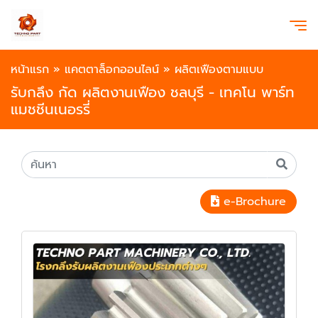
หน้าแรก
»
แคตตาล็อกออนไลน์
»
ผลิตเฟืองตามแบบ
รับกลึง กัด ผลิตงานเฟือง ชลบุรี - เทคโน พาร์ท
แมชชีนเนอรรี่
e-Brochure