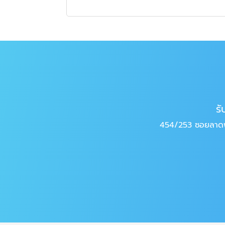
รั
454/253 ซอยลาดพร