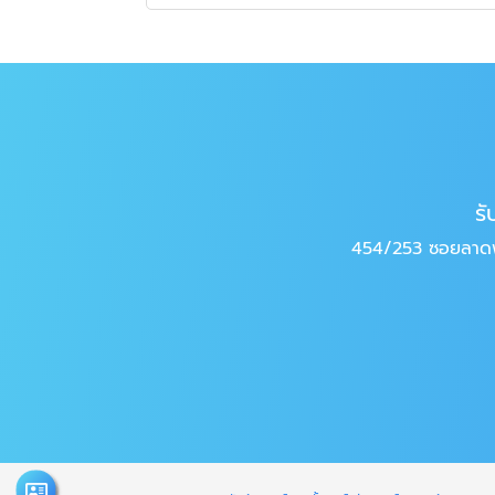
รั
454/253 ซอยลาดพร