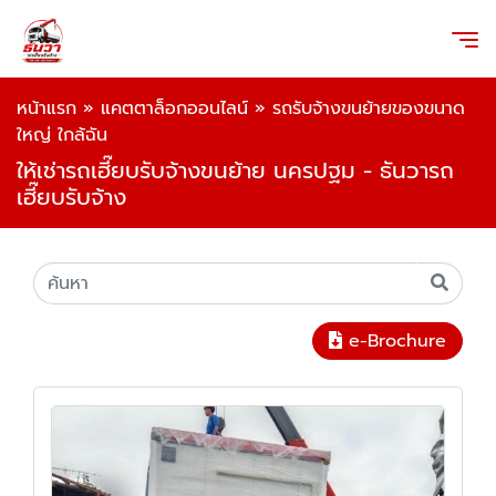
หน้าแรก
»
แคตตาล็อกออนไลน์
»
รถรับจ้างขนย้ายของขนาด
ใหญ่ ใกล้ฉัน
ให้เช่ารถเฮี๊ยบรับจ้างขนย้าย นครปฐม - ธันวารถ
เฮี๊ยบรับจ้าง
e-Brochure