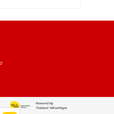
00
Powered By
Thailand YellowPages