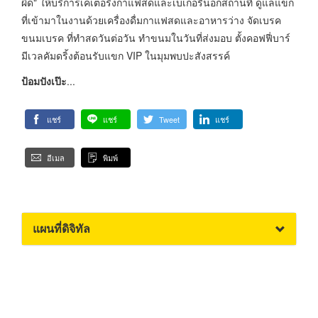
ผิด" ให้บริการเคเตอริ่งกาแฟสดและเบเกอรีนอกสถานที่ ดูแลแขก
ที่เข้ามาในงานด้วยเครื่องดื่มกาแฟสดและอาหารว่าง จัดเบรค
ขนมเบรค ที่ทำสดวันต่อวัน ทำขนมในวันที่ส่งมอบ ตั้งคอฟฟี่บาร์
มีเวลคัมดริ้งต้อนรับแขก VIP ในมุมพบปะสังสรรค์
ป้อมปังเป๊ะ
...
แชร์
แชร์
Tweet
แชร์
อีเมล
พิมพ์
แผนที่ดิจิทัล