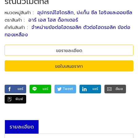
รณ์นิวเมติกส์
:
อุปกรณ์ไฮโดรลิก
,
ปะเก็น ซีล โอริงและออยซีล
หมวดหมู่สินค้า
:
อาร์ เอส โฮส ด็อกเตอร์
ตราสินค้า
:
จำหน่ายข้อต่อไฮดรอลิค ตัวต่อไฮดรอลิค ข้อต่อ
คำค้นสินค้า
ทองเหลือง
ขอรายละเอียด
ขอใบเสนอราคา
แชร์
แชร์
Tweet
แชร์
อีเมล
พิมพ์
รายละเอียด