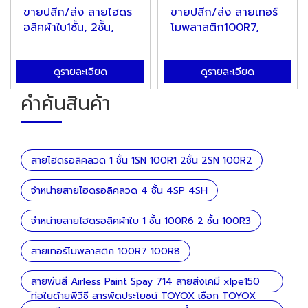
ขายปลีก/ส่ง สายไฮดร
ขายปลีก/ส่ง สายเทอร์
อลิคผ้าใบ1ชั้น, 2ชั้น,
โมพลาสติก100R7,
100...
100R8
ดูรายละเอียด
ดูรายละเอียด
คำค้นสินค้า
สายไฮดรอลิคลวด 1 ชั้น 1SN 100R1 2ชั้น 2SN 100R2
จำหน่ายสายไฮดรอลิคลวด 4 ชั้น 4SP 4SH
จำหน่ายสายไฮดรอลิคผ้าใบ 1 ชั้น 100R6 2 ชั้น 100R3
สายเทอร์โมพลาสติก 100R7 100R8
สายพ่นสี Airless Paint Spay 714 สายส่งเคมี xlpe150
ท่อใยด้ายพีวีซี สารพัดประโยชน์ TOYOX เชือก TOYOX