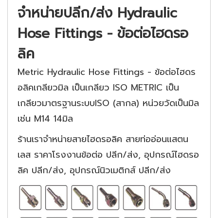
จำหน่ายปลีก/ส่ง Hydraulic
Hose Fittings - ข้อต่อไฮดรอ
ลิค
Metric Hydraulic Hose Fittings - ข้อต่อไฮดร
อลิคเกลียวมิล เป็นเกลียว ISO METRIC เป็น
เกลียวมาตรฐานระบบISO (สากล) หน่วยวัดเป็นมิล
เช่น M14 14มิล
ร้านเราจำหน่ายสายไฮดรอลิค สายท่ออ่อนแสตน
เลส ราคาโรงงานข้อต่อ ปลีก/ส่ง, อุปกรณ์ไฮดรอ
ลิค ปลีก/ส่ง, อุปกรณ์นิวเมติกส์ ปลีก/ส่ง