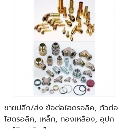
ขายปลีก/ส่ง ข้อต่อไฮดรอลิค, ตัวต่อ
ไฮดรอลิค, เหล็ก, ทองเหลือง, อุปก