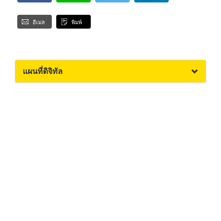
อีเมล
พิมพ์
แผนที่ดิจิทัล