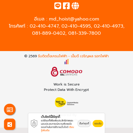
อีเมล :
md_hoist@yahoo.com
โทรศัพท์ :
02-410-4747
,
02-410-4595
,
02-410-4973
,
081-889-0402
,
081-339-7800
© 2569
รับติดตั้งเครนไฟฟ้า - เอ็มดี เจริญผล รอกไฟฟ้า
Work is Secure
Protect Data With Encrypt
Powered By
เว็บไซต์นี้ใช้คุกกี้
Thailand YellowPages
เราใช้คุกกี้เพื่อเพิ่มประสิทธิภาพและ
ตั้งค่าคุกกี้
ยอมรับ
มอบประสบการณ์ความพึงพอใจ
ของท่านในการใช้งานเว็บไซต์
เรียน
รู้เพิ่มเติม