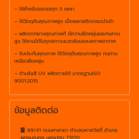
– ใช้สำหรับรถบรรทุก 3 เพลา
– ใช้วัตถุดิบคุณภาพสูง เม็ดพลาสติกเกรดนำเข้า
– ผลิตจากยางคุณภาพดี มีความยืดหยุ่นและทนทาน
สูง ใช้งานได้ในทุกสภาวะแวดล้อมและสภาพอากาศ
– รับประกันคุณภาพ ใช้วัตถุดิบคุณภาพสูง ทนทาน
เหนียวยืดหยุ่น
– ต้านรังสี UV ผลิตภายใต้ มาตรฐานISO
9001:2015
ข้อมูลติดต่อ
69/41 ถนนศาลายา ตำบลมหาสวัสดิ์ อำเภอ
พุทธมณฑล นครปฐม 73170