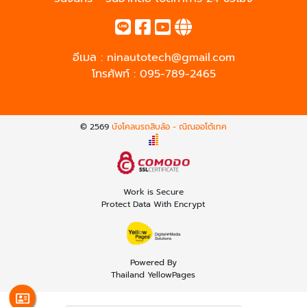
อีเมล :
ninautotech@gmail.com
โทรศัพท์ :
095-789-2465
© 2569
บังโคลนรถสิบล้อ - ณิณออโต้เทค
Work is Secure
Protect Data With Encrypt
Powered By
Thailand YellowPages