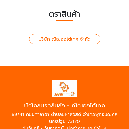
ตราสินค้า
บริษัท ณิณออโต้เทค จำกัด
บังโคลนรถสิบล้อ - ณิณออโต้เทค
69/41 ถนนศาลายา ตำบลมหาสวัสดิ์ อำเภอพุทธมณฑล
นครปฐม 73170
วันจันทร์ - วันอาทิตย์ เปิดทำการ 24 ชั่วโมง