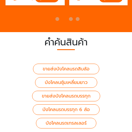
คำค้นสินค้า
ขายส่งบังโคลนรถสิบล้อ
บังโคลนซุ้มเหลี่ยมยาว
ขายส่งบังโคลนรถบรรทุก
บังโคลนรถบรรทุก 6 ล้อ
บังโคลนรถเทรลเลอร์