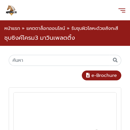
หน้าแรก
»
แคตตาล็อกออนไลน์
»
รับชุบผิวโลหะด้วยสังกะสี
ชุบซิงค์โครม3 มาวินเพลตติ้ง
e-Brochure