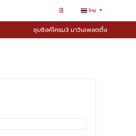
ไทย
ชุบซิงค์โครม3 มาวินเพลตติ้ง