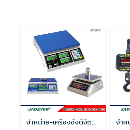
ขายโหลดเซลล์ Load cell สมุทรปราการ
จำหน่าย-เครื่องชั่งดิจิตอล-สมุทรปราการ