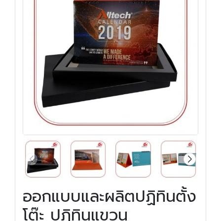
ออกแบบและผลิตปฏิทินตั้ง
โต๊ะ ปฏิทินแขวน