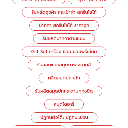
รับผลิตถุงผ้า กระเป๋าผ้า สกรีนโลโก้
ปากกา สกรีนโลโก้ ราคาถูก
รับผลิตปากกาตามแบบ
Gift Set เครื่องเขียน ของพรีเมียม
รับออกแบบสมุดภาพระบายสี
ผลิตสมุดปกหนัง
รับผลิตสมุดปกกระดาษทุกชนิด
สมุดไดอารี่
ปฏิทินตั้งโต๊ะ ปฏิทินแขวน