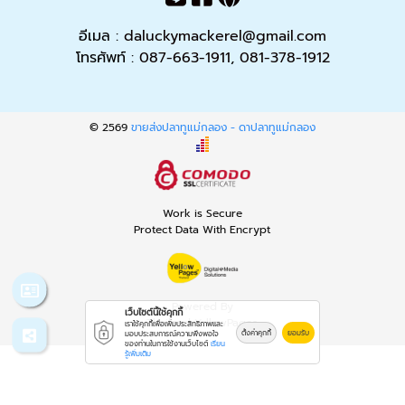
อีเมล :
daluckymackerel@gmail.com
โทรศัพท์ :
087-663-1911
,
081-378-1912
© 2569
ขายส่งปลาทูแม่กลอง - ดาปลาทูแม่กลอง
Work is Secure
Protect Data With Encrypt
Powered By
เว็บไซต์นี้ใช้คุกกี้
Thailand YellowPages
เราใช้คุกกี้เพื่อเพิ่มประสิทธิภาพและ
ตั้งค่าคุกกี้
ยอมรับ
มอบประสบการณ์ความพึงพอใจ
ของท่านในการใช้งานเว็บไซต์
เรียน
รู้เพิ่มเติม