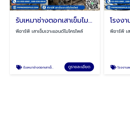
รับเหมาช่างตอกเสาเข็มไมโครไพล์ สุพรรณบุรี
พีอาร์พี เสาเข็มเจาะแอนด์ไมโครไพล์
พีอาร์พี เ
ดูรายละเอียด
รับเหมาช่างตอกเสาเข็มไมโครไพล์ สุพรรณบุรี
โรงงานผลิตเสาเข