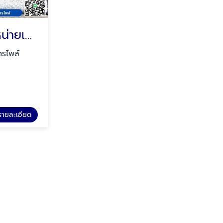
โรงงานผลิตและจำหน่ายเสากลม
โรงงานผลิตเสาเข็มไมโครไพล์
ครไพล์
พีอาร์พี เสาเข็มเจาะแอนด์ไมโครไพล์
รายละเอียด
ดูรายละเอียด
โรงงานผลิตเสาเข็มไมโครไพล์