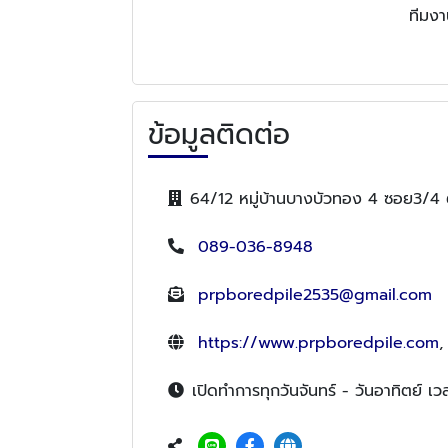
ทีมงา
ข้อมูลติดต่อ
64/12 หมู่บ้านบางบัวทอง 4 ซอย3/4 
089-036-8948
prpboredpile2535@gmail.com
https://www.prpboredpile.com
เปิดทำการทุกวันจันทร์ - วันอาทิตย์ เ