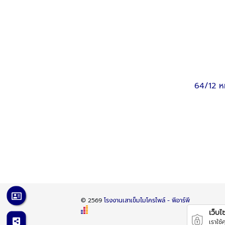
64/12 ห
© 2569
โรงงานเสาเข็มไมโครไพล์ - พีอาร์พี
เว็บไซต
เราใช