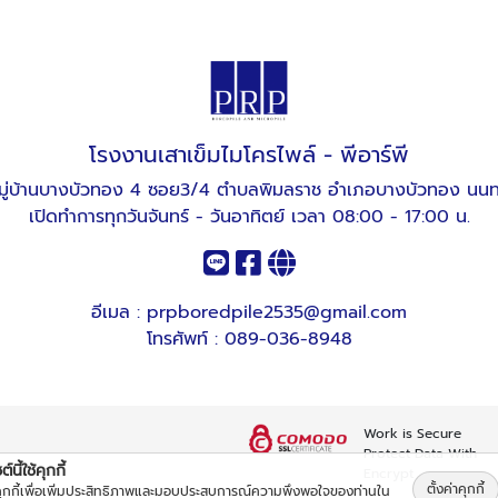
โรงงานเสาเข็มไมโครไพล์ - พีอาร์พี
มู่บ้านบางบัวทอง 4 ซอย3/4 ตำบลพิมลราช อำเภอบางบัวทอง นนทบุ
เปิดทำการทุกวันจันทร์ - วันอาทิตย์ เวลา 08:00 - 17:00 น.
อีเมล :
prpboredpile2535@gmail.com
โทรศัพท์ :
089-036-8948
Work is Secure
Protect Data With
์นี้ใช้คุกกี้
Encrypt
ตั้งค่าคุกกี้
้คุกกี้เพื่อเพิ่มประสิทธิภาพและมอบประสบการณ์ความพึงพอใจของท่านใน