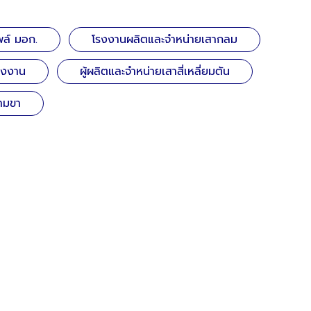
พล์ มอก.
โรงงานผลิตและจำหน่ายเสากลม
โรงงาน
ผู้ผลิตและจำหน่ายเสาสี่เหลี่ยมตัน
สามขา