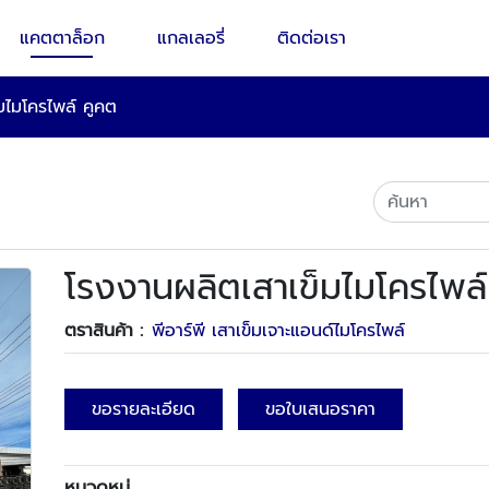
แคตตาล็อก
แกลเลอรี่
ติดต่อเรา
มไมโครไพล์ คูคต
โรงงานผลิตเสาเข็มไมโครไพล์
ตราสินค้า :
พีอาร์พี เสาเข็มเจาะแอนด์ไมโครไพล์
ขอรายละเอียด
ขอใบเสนอราคา
หมวดหมู่