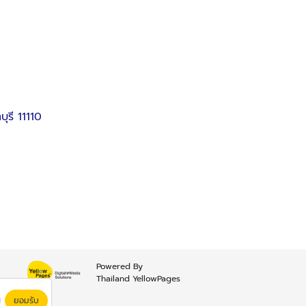
รี 11110
Powered By
Thailand YellowPages
ยอมรับ