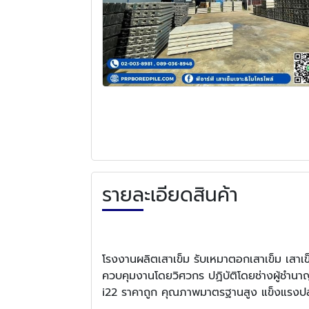
รายละเอียดสินค้า
โรงงานผลิตเสาเข็ม รับเหมาตอกเสาเข็ม เสาเข็ม
ควบคุมงานโดยวิศวกร ปฏิบัติโดยช่างผู้ชำนาญ
i22 ราคาถูก คุณภาพมาตรฐานสูง แข็งแรงป