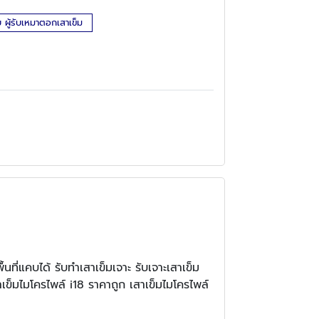
 ผู้รับเหมาตอกเสาเข็ม
ที่แคบได้ รับทำเสาเข็มเจาะ รับเจาะเสาเข็ม
ข็มไมโครไพล์ i18 ราคาถูก เสาเข็มไมโครไพล์