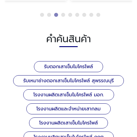
คำค้นสินค้า
รับตอกเสาเข็มไมโครไพล์
รับเหมาช่างตอกเสาเข็มไมโครไพล์ สุพรรณบุรี
โรงงานผลิตเสาเข็มไมโครไพล์ มอก.
โรงงานผลิตและจำหน่ายเสากลม
โรงงานผลิตเสาเข็มไมโครไพล์
โรงงานผลิตเสาเข็มไมโครไพล์ คูคต