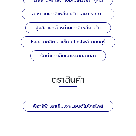
จำหน่ายเสาสี่เหลี่ยมตัน ราคาโรงงาน
ผู้ผลิตและจำหน่ายเสาสี่เหลี่ยมตัน
โรงงานผลิตเสาเข็มไมโครไพล์ นนทบุรี
รับทำเสาเข็มเจาะระบบสามขา
ตราสินค้า
พีอาร์พี เสาเข็มเจาะแอนด์ไมโครไพล์