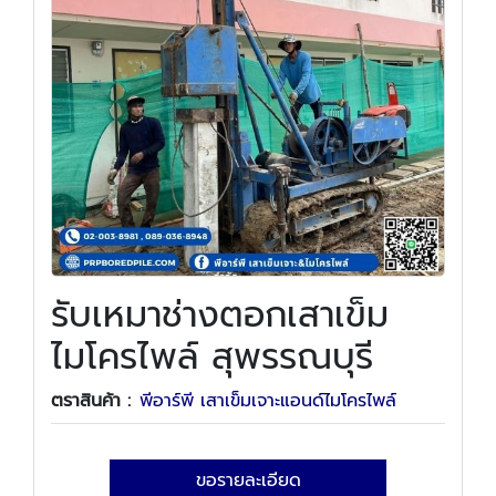
รับเหมาช่างตอกเสาเข็ม
ไมโครไพล์ สุพรรณบุรี
ตราสินค้า :
พีอาร์พี เสาเข็มเจาะแอนด์ไมโครไพล์
ขอรายละเอียด