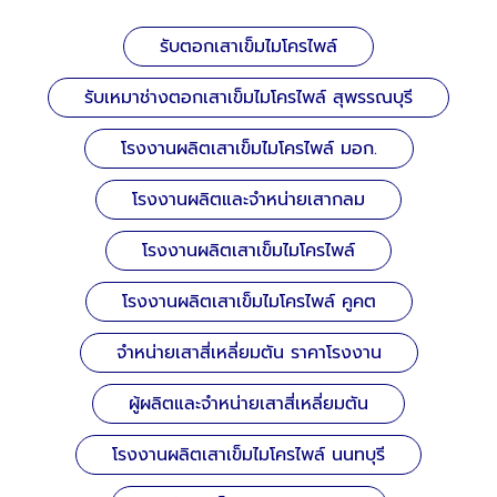
รับตอกเสาเข็มไมโครไพล์
รับเหมาช่างตอกเสาเข็มไมโครไพล์ สุพรรณบุรี
โรงงานผลิตเสาเข็มไมโครไพล์ มอก.
โรงงานผลิตและจำหน่ายเสากลม
โรงงานผลิตเสาเข็มไมโครไพล์
โรงงานผลิตเสาเข็มไมโครไพล์ คูคต
จำหน่ายเสาสี่เหลี่ยมตัน ราคาโรงงาน
ผู้ผลิตและจำหน่ายเสาสี่เหลี่ยมตัน
โรงงานผลิตเสาเข็มไมโครไพล์ นนทบุรี