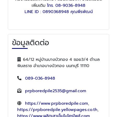
เพิ่มเติม
โทร. 08-9036-8948
LINE ID : 0890368948 คุณพีรพัฒน์
ข้อมูลติดต่อ
64/12 หมู่บ้านบางบัวทอง 4 ซอย3/4 ตำบล
พิมลราช อำเภอบางบัวทอง นนทบุรี 11110
089-036-8948
prpboredpile2535@gmail.com
https://www.prpboredpile.com
,
https://prpboredpile.yellowpages.co.th
,
https://www.ผลิตเสาเข็มไมโครไพล์.com