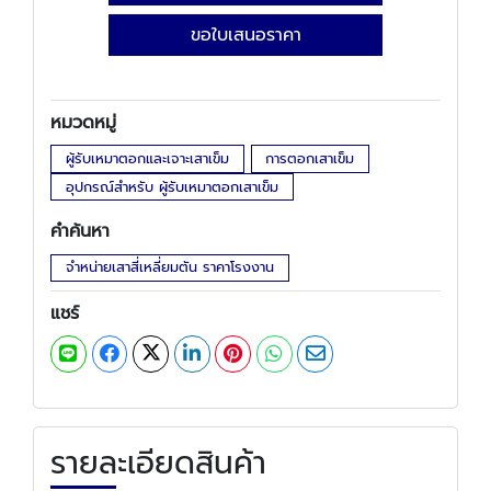
ขอใบเสนอราคา
หมวดหมู่
ผู้รับเหมาตอกและเจาะเสาเข็ม
การตอกเสาเข็ม
อุปกรณ์สำหรับ ผู้รับเหมาตอกเสาเข็ม
คำค้นหา
จำหน่ายเสาสี่เหลี่ยมตัน ราคาโรงงาน
แชร์
รายละเอียดสินค้า