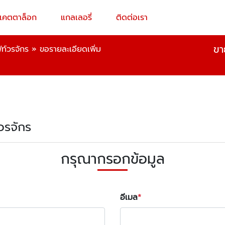
แคตตาล็อก
แกลเลอรี่
ติดต่อเรา
ขา
ท์วรจักร
»
ขอรายละเอียดเพิ่ม
์วรจักร
กรุณากรอกข้อมูล
อีเมล