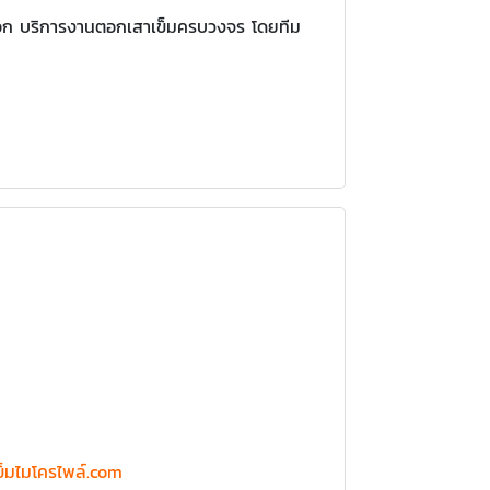
ลือก บริการงานตอกเสาเข็มครบวงจร โดยทีม
ข็มไมโครไพล์.com