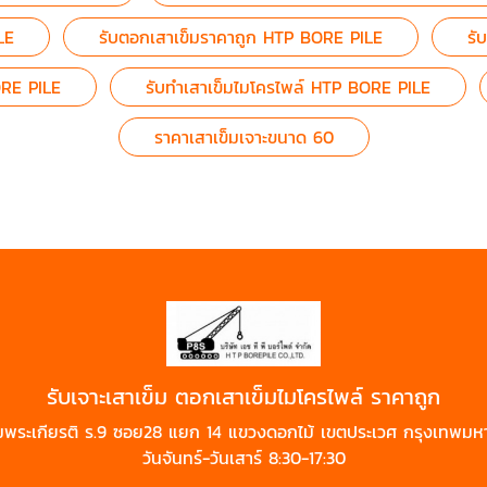
LE
รับตอกเสาเข็มราคาถูก HTP BORE PILE
รั
ORE PILE
รับทำเสาเข็มไมโครไพล์ HTP BORE PILE
ราคาเสาเข็มเจาะขนาด 60
รับเจาะเสาเข็ม ตอกเสาเข็มไมโครไพล์ ราคาถูก
ิมพระเกียรติ ร.9 ซอย28 แยก 14 แขวงดอกไม้ เขตประเวศ กรุงเทพม
วันจันทร์-วันเสาร์ 8:30-17:30