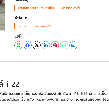
ผู้รับเหมาตอกและเจาะเสาเข็ม
การตอกเสาเข็ม
คำค้นหา
ตอกเสาเข็มไมโครไพล์ i 22
แชร์
์ i 22
 ให้บริการตอกเสาเข็มคอนกรีตอัดแรงไมโครไพล์ I-18, I-22 มีความแข
นย้ายได้รวดเร็วทันใจ เหมาะกับพื้นที่ที่ค่อนข้างแคบหรือในที่ชุมชน ใช