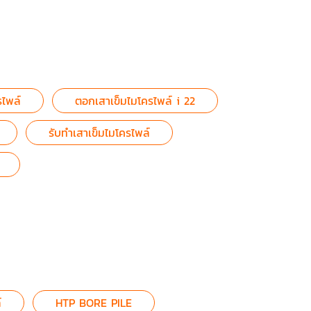
รไพล์
ตอกเสาเข็มไมโครไพล์ i 22
รับทำเสาเข็มไมโครไพล์
์
HTP BORE PILE