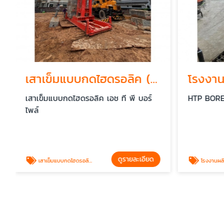
เสาเข็มแบบกดไฮดรอลิค (jack in pile)
เสาเข็มแบบกดไฮดรอลิค เอช ที พี บอร์
HTP BORE
ไพล์
ดูรายละเอียด
เสาเข็มแบบกดไฮดรอลิค (jack in pile)
โรงงานผลิตเส