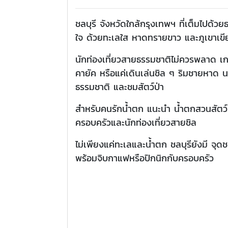
ชลบุรี จังหวัดใกล้กรุงเทพฯ ที่เต็มไปด
ใจ ด้วยทะเลใส หาดทรายขาว และภูเขาเขี
นักท่องเที่ยวสายธรรมชาติไม่ควรพลาด เ
คายัค หรือแค่เดินเล่นชิล ๆ ริมชายหาด น
ธรรมชาติ และชมสัตว์ป่า
สำหรับคนรักน้ำตก แนะนำ น้ำตกสวนสัตว์เ
ครอบครัวและนักท่องเที่ยวสายชิล
ไม่เพียงแค่ทะเลและน้ำตก ชลบุรียังมี จ
พร้อมจิบกาแฟหรือปิกนิกกับครอบครัว