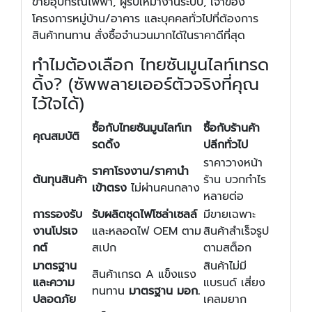
ขายอุปกรณ์ไฟฟ้า, ผู้รับเหมางานระบบ, เจ้าของ
โครงการหมู่บ้าน/อาคาร และบุคคลทั่วไปที่ต้องการ
สินค้าทนทาน สั่งซื้อจำนวนมากได้ในราคาดีที่สุด
ทำไมต้องเลือก ไทยซันมูนไลท์เทรด
ดิ้ง? (ซัพพลายเออร์ตัวจริงที่คุณ
ไว้ใจได้)
ซื้อกับไทยซันมูนไลท์เท
ซื้อกับร้านค้า
คุณสมบัติ
รดดิ้ง
ปลีกทั่วไป
ราคาวางหน้า
ราคาโรงงาน/ราคานำ
ต้นทุนสินค้า
ร้าน บวกกำไร
เข้าตรง
ไม่ผ่านคนกลาง
หลายต่อ
การรองรับ
รับผลิตชุดไฟโซล่าเซลล์
มีขายเฉพาะ
งานโปรเจ
และหลอดไฟ OEM ตาม
สินค้าสำเร็จรูป
กต์
สเปก
ตามสต็อก
มาตรฐาน
สินค้าไม่มี
สินค้าเกรด A แข็งแรง
และความ
แบรนด์ เสี่ยง
ทนทาน
มาตรฐาน มอก.
ปลอดภัย
เคลมยาก