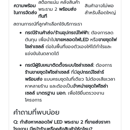
สต็อกแน่น คลังสินค้า
ความพร้อม
สินค้าอาจไม่พอ
พระราม 2
พร้อมส่ง
ในการจัดส่ง
สำหรับล็อตใหญ่
ทันที
สถานการณ์ที่ลูกค้าเลือกใช้บริการเรา
กรณีร้านค้าส่ง/ร้านอุปกรณ์ไฟฟ้า:
ต้องการลด
ต้นทุน เพื่อนำไป
ขายหลอดไฟLED
หรือ
ขายชุดไฟ
โซล่าเซลล์
ต่อในพื้นที่ของตัวเองให้ได้กำไรและ
แข่งขันในตลาดได้
กรณีผู้รับเหมาติดตั้งระบบโซล่าเซลล์:
ต้องการ
ร้านขายชุดไฟโซล่าเซลล์
ที่มี
อุปกรณ์โซล่าร์
พร้อมส่ง
แบบครบชุดในที่เดียว ไม่ต้องเสียเวลา
หาหลายร้าน และต้องเป็น
จำหน่ายชุดไฟโซล่า
เซลล์ มาตรฐาน มอก.
เพื่อใช้ยื่นตรวจงาน
โครงการ
คำถามที่พบบ่อย
Q: กำลังหาหลอดไฟ LED พระราม 2 ที่ขายส่งราคา
โรงงาน มีหน้าร้านหรือคลังสินค้าให้ดูไหม?