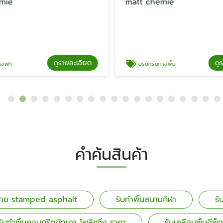
matt chemie
mat
เอียด
ดูรายละเอียด
บริษัทรับทาสีพื้น
รั
คำค้นสินค้า
์ลาย stamped asphalt
รับทำพื้นสนามกีฬา
รั
รับทำพื้นคอนกรีตขัดเงา โพลิชชิ่ง ราคา
รับเคลือบพื้นอีพ็