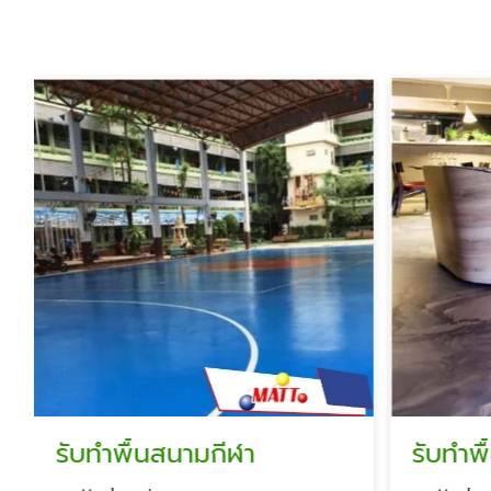
สนามกีฬา
รับทำพื้นลอฟท์