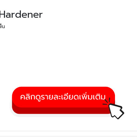
r Hardener
ื้น