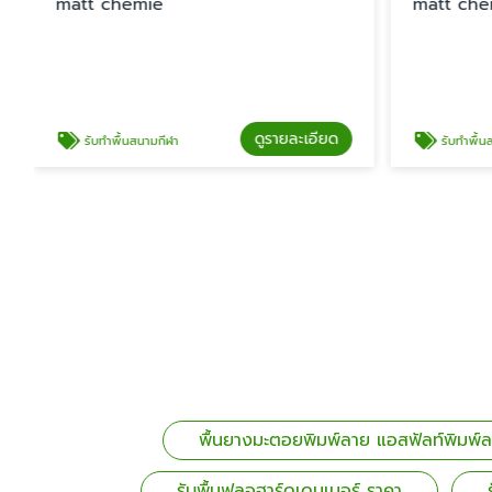
matt chemie
ดูรายละเอียด
ดูรายละ
า
รับทำพื้นลอฟท์
พื้นยางมะตอยพิมพ์ลาย แอสฟัลท์พิมพ
รับพื้นฟลอฮาร์ดเดนเนอร์ ราคา