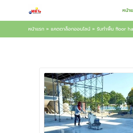
หน้า
หน้าแรก
»
แคตตาล็อกออนไลน์
»
รับทำพื้น floor 