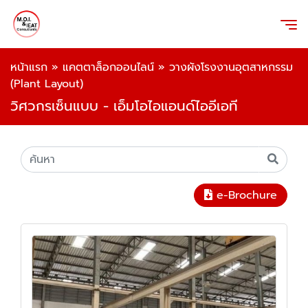
หน้าแรก
»
แคตตาล็อกออนไลน์
»
วางผังโรงงานอุตสาหกรรม
(Plant Layout)
วิศวกรเซ็นแบบ - เอ็มโอไอแอนด์ไออีเอที
e-Brochure