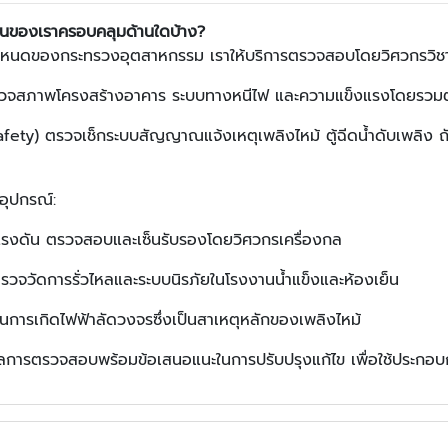
นของเราครอบคลุมด้านใดบ้าง?
ำหนดของกระทรวงอุตสาหกรรม เราให้บริการตรวจสอบโดยวิศวกรวิชาชีพที
วจสภาพโครงสร้างอาคาร ระบบทางหนีไฟ และความแข็งแรงโดยรว
ety) ตรวจเช็กระบบสัญญาณแจ้งเหตุเพลิงไหม้ ตู้ฉีดน้ำดับเพลิง ถัง
อุปกรณ์:
บแรงดัน ตรวจสอบและเซ็นรับรองโดยวิศวกรเครื่องกล
วจวัดการรั่วไหลและระบบนิรภัยในโรงงานน้ำแข็งและห้องเย็น
การเกิดไฟฟ้าลัดวงจรซึ่งเป็นสาเหตุหลักของเพลิงไหม้
ารตรวจสอบพร้อมข้อเสนอแนะในการปรับปรุงแก้ไข เพื่อใช้ประกอบกา