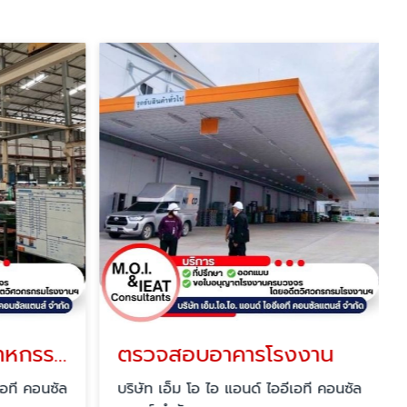
วางผังโรงงานอุตสาหกรรม (Plant Layout)
ตรวจสอบอาคารโรงงาน
เอที คอนซัล
บริษัท เอ็ม โอ ไอ แอนด์ ไออีเอที คอนซัล