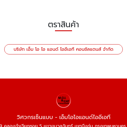
ตราสินค้า
บริษัท เอ็ม โอ ไอ แอนด์ ไออีเอที คอนซัลแตนส์ จำกัด
วิศวกรเซ็นแบบ - เอ็มโอไอแอนด์ไออีเอที
 คลองจำเจียกซอย 5 แขวงนวลจันทร์ เขตบึงกุ่ม กรุงเทพมหานค