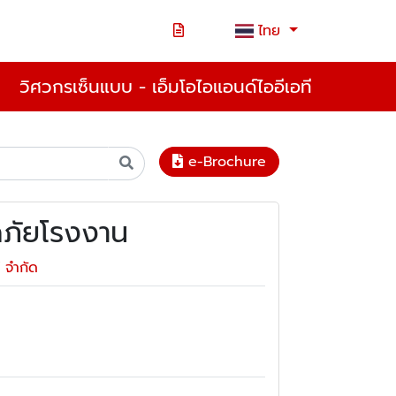
ไทย
วิศวกรเซ็นแบบ - เอ็มโอไอแอนด์ไออีเอที
e-Brochure
ภัยโรงงาน
์ จำกัด