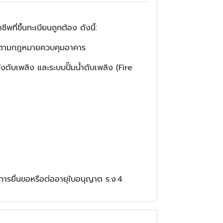
่ขึ้นทะเบียนถูกต้อง ดังนี้:
มตามกฎหมายควบคุมอาคาร
ดับเพลิง และระบบปั๊มน้ำดับเพลิง (Fire
รยื่นขอหรือต่ออายุใบอนุญาต ร.ง.4