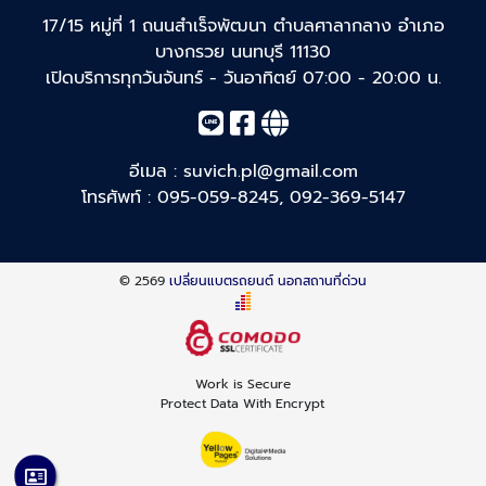
17/15 หมู่ที่ 1 ถนนสำเร็จพัฒนา ตำบลศาลากลาง อำเภอ
บางกรวย นนทบุรี 11130
เปิดบริการทุกวันจันทร์ - วันอาทิตย์ 07:00 - 20:00 น.
อีเมล :
suvich.pl@gmail.com
โทรศัพท์ :
095-059-8245
,
092-369-5147
© 2569
เปลี่ยนแบตรถยนต์ นอกสถานที่ด่วน
Work is Secure
Protect Data With Encrypt