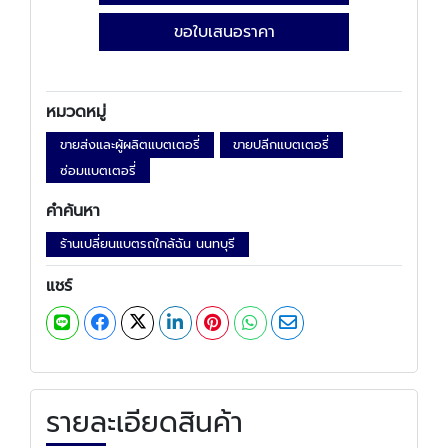
ขอใบเสนอราคา
หมวดหมู่
ขายส่งและผู้ผลิตแบตเตอรี่
ขายปลีกแบตเตอรี่
ซ่อมแบตเตอรี่
คำค้นหา
ร้านเปลี่ยนแบตรถใกล้ฉัน นนทบุรี
แชร์
รายละเอียดสินค้า