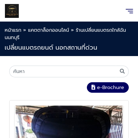
หน้าแรก
»
แคตตาล็อกออนไลน์
»
ร้านเปลี่ยนแบตรถใกล้ฉัน
นนทบุรี
เปลี่ยนแบตรถยนต์ นอกสถานที่ด่วน
e-Brochure