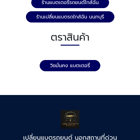
ร้านแบตเตอรี่รถยนต์ใกล้ฉัน
ร้านเปลี่ยนแบตรถใกล้ฉัน นนทบุรี
ตราสินค้า
วิชมั่นคง แบตเตอรี่
เปลี่ยนแบตรถยนต์ นอกสถานที่ด่วน