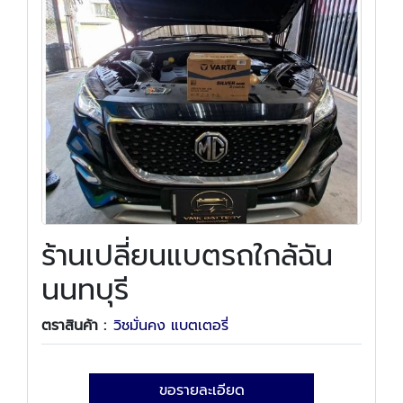
ร้านเปลี่ยนแบตรถใกล้ฉัน
นนทบุรี
ตราสินค้า :
วิชมั่นคง แบตเตอรี่
ขอรายละเอียด