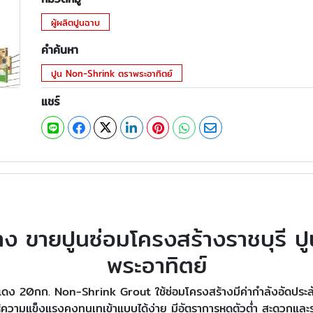
ผู้ผลิตปูนฉาบ
คำค้นหา
ปูน Non-Shrink ตราพระอาทิตย์
แชร์
าง ขายปูนซ่อมโครงสร้างราชบุรี 
พระอาทิตย์
ถุงแดง 20กก. Non-Shrink Grout ใช้ซ่อมโครงสร้างมีค่ากำลังอัดประ
ห้ความแข็งแรงคงทนเทเข้าแบบได้ง่าย มีอัตราการหดตัวต่ำ สะดวกและ