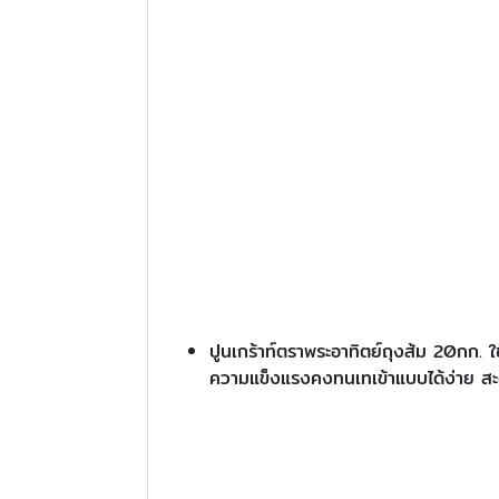
ปูนเกร้าท์ตราพระอาทิตย์ถุงส้ม 20กก. 
ความแข็งแรงคงทนเทเข้าแบบได้ง่าย สะด