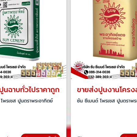
ปูนฉาบทั่วไปราคาถูก
์ โพรเซส ปูนตราพระอาทิตย์
ซัน ซีเมนต์ โพรเซส ปูนตราพระ