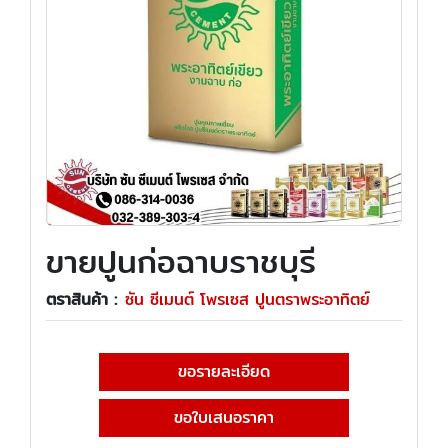
ขายปูนก่อฉาบราชบุรี
ตราสินค้า :
ซัน ซีเมนต์ โพรเซส ปูนตราพระอาทิตย์
ขอรายละเอียด
ขอใบเสนอราคา