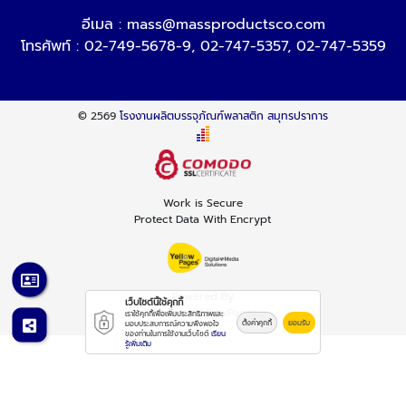
อีเมล :
mass@massproductsco.com
โทรศัพท์ :
02-749-5678-9
,
02-747-5357
,
02-747-5359
© 2569
โรงงานผลิตบรรจุภัณฑ์พลาสติก สมุทรปราการ
Work is Secure
Protect Data With Encrypt
Powered By
เว็บไซต์นี้ใช้คุกกี้
Thailand YellowPages
เราใช้คุกกี้เพื่อเพิ่มประสิทธิภาพและ
ตั้งค่าคุกกี้
ยอมรับ
มอบประสบการณ์ความพึงพอใจ
ของท่านในการใช้งานเว็บไซต์
เรียน
รู้เพิ่มเติม